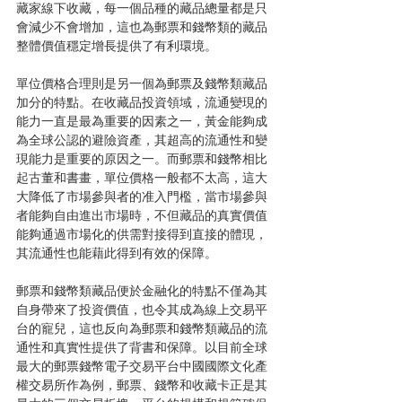
藏家線下收藏，每一個品種的藏品總量都是只
會減少不會增加，這也為郵票和錢幣類的藏品
整體價值穩定增長提供了有利環境。
單位價格合理則是另一個為郵票及錢幣類藏品
加分的特點。在收藏品投資領域，流通變現的
能力一直是最為重要的因素之一，黃金能夠成
為全球公認的避險資產，其超高的流通性和變
現能力是重要的原因之一。而郵票和錢幣相比
起古董和書畫，單位價格一般都不太高，這大
大降低了市場參與者的准入門檻，當市場參與
者能夠自由進出市場時，不但藏品的真實價值
能夠通過市場化的供需對接得到直接的體現，
其流通性也能藉此得到有效的保障。
郵票和錢幣類藏品便於金融化的特點不僅為其
自身帶來了投資價值，也令其成為線上交易平
台的寵兒，這也反向為郵票和錢幣類藏品的流
通性和真實性提供了背書和保障。以目前全球
最大的郵票錢幣電子交易平台中國國際文化產
權交易所作為例，郵票、錢幣和收藏卡正是其