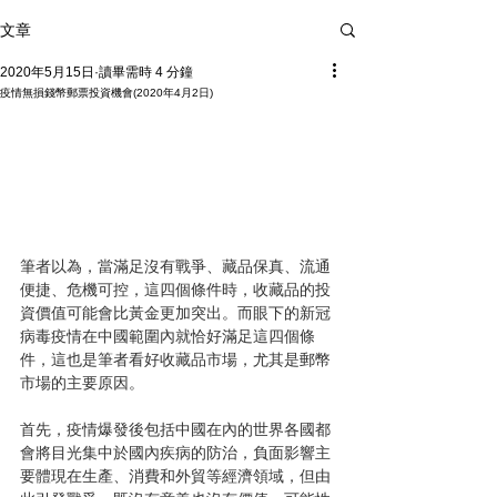
文章
2020年5月15日
讀畢需時 4 分鐘
疫情無損錢幣郵票投資機會(2020年4月2日)
筆者以為，當滿足沒有戰爭、藏品保真、流通
便捷、危機可控，這四個條件時，收藏品的投
資價值可能會比黃金更加突出。而眼下的新冠
病毒疫情在中國範圍內就恰好滿足這四個條
件，這也是筆者看好收藏品市場，尤其是郵幣
市場的主要原因。
首先，疫情爆發後包括中國在內的世界各國都
會將目光集中於國內疾病的防治，負面影響主
要體現在生產、消費和外貿等經濟領域，但由