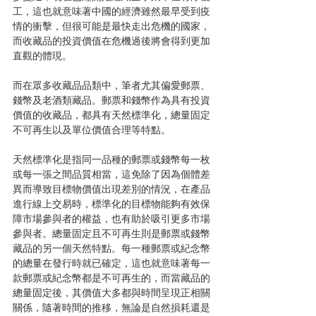
工，這也就意味著中國的經濟雖然最早受到疫
情的衝擊，但很可能是最快走出危機的國家，
而收藏品的投資價值在危機過後將會得到更加
直觀的體現。
而在眾多收藏品品類中，筆者尤其偏愛郵票、
錢幣及老酒類藏品。郵票和錢幣作為具有投資
價值的收藏品，都具有天然標準化，總量固定
不可再生以及單位價值合理等特點。
天然標準化是指同一品種的郵票或錢幣每一枚
或每一張之間品質相當，這免除了因為個體差
異而導致目標物價值出現差別的情況，在產品
進行線上交易時，標準化的目標物能夠有效保
障市場參與者的權益，也有助於吸引更多市場
參與者。總量固定且不可再生則是郵票或錢幣
藏品的另一個天然特點。每一種郵票或紀念幣
的總量在發行時就已確定，這也就意味著每一
款郵票或紀念幣都是不可再生的，而當藏品的
總量固定後，其價值大多都與時間呈現正相關
關係，隨著時間的推移，無論是自然損耗還是