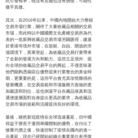
此引發戰爭，既沒有意義也沒有價值，可能性
微乎其微。
其次，自2016年以來，中國內地開始大力整頓
交易市場行業，關停了大量收藏品相關的交易
市場，而此時以中國國際文化產權交易所為代
表的一批新興收藏品交易市場另闢蹊徑，建基
於香港等境外市場，在規範、自由、開放的市
場環境下，異軍突起，為收藏品交易行業帶來
了全新的發展方向和動力。這些立足境外、面
向全球的收藏品交易平台的興起，不僅意味著
他們能夠憑藉區位優勢迎來行業整合的黃金時
期，更重要的是，這些平台會尤其珍惜難得的
發展機遇，在交易規範和市場服務方面做的更
加嚴謹和到位，這也倒逼平台在藏品保真和流
通便捷層面對自身提出更高的要求，為收藏品
交易市場的規範和活躍提供良好的環境。
最後，雖然新冠疫情在全球迅速蔓延，但中國
得益于擅長于運用舉國體制的優勢，在付出了
慘重代價之後，快速控制了疫情在國內的進一
步蔓延，現在已經開始組織企事業單位有序復