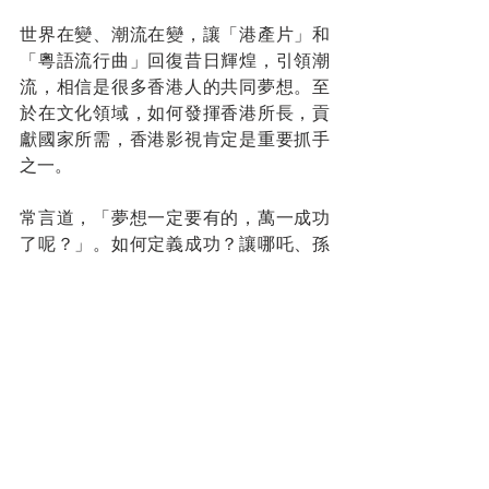
世界在變、潮流在變，讓「港產片」和
「粵語流行曲」回復昔日輝煌，引領潮
流，相信是很多香港人的共同夢想。至
於在文化領域，如何發揮香港所長，貢
獻國家所需，香港影視肯定是重要抓手
之一。
常言道，「夢想一定要有的，萬一成功
了呢？」。如何定義成功？讓哪吒、孫
悟空、替代美國隊長、鋼鐵俠，成為宇
宙英雄，肩負起保護宇宙的責任，成為
世人熱捧的偶像。
「超英趕美」的「文化復興香港夢」既
能融入中國夢，又容易讓香港人產生共
鳴、提升自信。7月1日是香港回歸25周
年的重要日子，筆者在此衷心祝願，香
港圓夢成功！