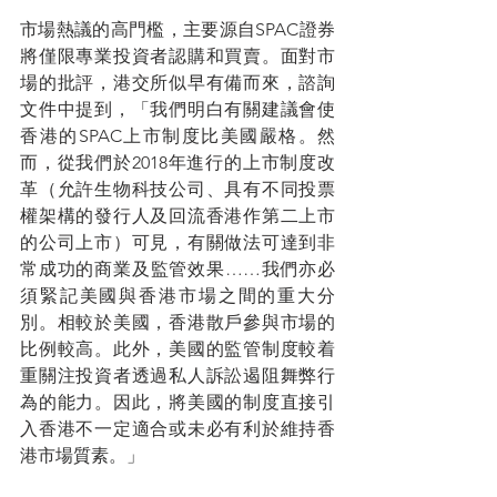
市場熱議的高門檻，主要源自SPAC證券
將僅限專業投資者認購和買賣。面對市
場的批評，港交所似早有備而來，諮詢
文件中提到，「我們明白有關建議會使
香港的SPAC上市制度比美國嚴格。然
而，從我們於2018年進行的上市制度改
革（允許生物科技公司、具有不同投票
權架構的發行人及回流香港作第二上市
的公司上市）可見，有關做法可達到非
常成功的商業及監管效果……我們亦必
須緊記美國與香港市場之間的重大分
別。相較於美國，香港散戶參與市場的
比例較高。此外，美國的監管制度較着
重關注投資者透過私人訴訟遏阻舞弊行
為的能力。因此，將美國的制度直接引
入香港不一定適合或未必有利於維持香
港市場質素。」