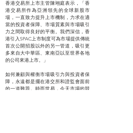
香港交易所上市主管陳翊庭表示，「香
港交易所作為亞洲領先的全球新股市
場，一直致力提升上市機制，力求在適
當的投資者保障、市場質素與市場吸引
力之間取得良好的平衡。我們深信，香
港引入SPAC上市制度可為市場提供傳統
首次公開招股以外的另一管道，吸引更
多來自大中華區、東南亞以至世界各地
的公司來港上市。」
如何兼顧與權衡市場吸引力與投資者保
障，永遠都是擺在港交所和證監會面前
的一道難題。時而世易，今天市場的競
爭遠比2017年為之激烈，而專門服務中
小企業融資的北京證券交易所，已掛牌
成立。如何維持及提升香港證券交易市
場的競爭力，「吸引更多來自大中華
區、東南亞以至世界各地的公司來港上
市」？高門檻是否為管控市場風險的唯