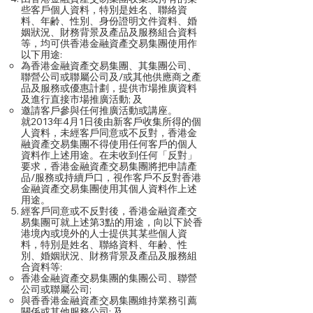
些客戶個人資料，特別是姓名、聯絡資
料、年齢、性別、身份證明文件資料、婚
姻狀況、財務背景及產品及服務組合資料
等，均可供香港金融資產交易集團使用作
以下用途:
為香港金融資產交易集團、其集團公司、
聯營公司或聯屬公司及/或其他供應商之產
品及服務或優惠計劃，提供市場推廣資料
及進行直接市場推廣活動; 及
邀請客戶參與任何推廣活動或講座。
就2013年4月1日後由新客戶收集所得的個
人資料，未經客戶同意或不反對，香港金
融資產交易集團不得使用任何客戶的個人
資料作上述用途。在未收到任何「反對」
要求，香港金融資產交易集團將把申請產
品/服務或持續戶口，視作客戶不反對香港
金融資產交易集團使用其個人資料作上述
用途。
經客戶同意或不反對後，香港金融資產交
易集團可就上述第3點的用途，向以下於香
港境內或境外的人士提供其某些個人資
料，特別是姓名、聯絡資料、年齢、性
別、婚姻狀況、財務背景及產品及服務組
合資料等:
香港金融資產交易集團的集團公司、聯營
公司或聯屬公司;
與香香港金融資產交易集團維持業務引薦
關係或其他服務公司; 及