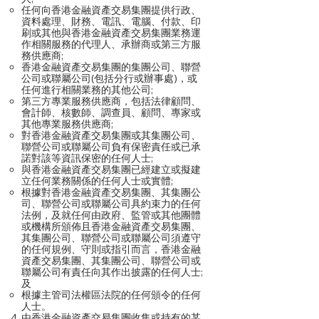
任何向香港金融資產交易集團提供行政、
資料處理、財務、電訊、電腦、付款、印
刷或其他與香港金融資產交易集團業務運
作相關服務的代理人、承辦商或第三方服
務供應商;
香港金融資產交易集團的集團公司、聯營
公司或聯屬公司(包括分行或辦事處)，或
任何進行相關業務的其他公司;
第三方專業服務供應商，包括法律顧問、
會計師、核數師、調查員、顧問、專家或
其他專業服務供應商;
對香港金融資產交易集團或其集團公司、
聯營公司或聯屬公司負有保密責任或已承
諾對該等資訊保密的任何人士;
與香港金融資產交易集團已經建立或擬建
立任何業務關係的任何人士或實體;
根據對香港金融資產交易集團、其集團公
司、聯營公司或聯屬公司具約束力的任何
法例，及就任何由政府、監管或其他團體
或機構所頒佈且香港金融資產交易集團、
其集團公司、聯營公司或聯屬公司須遵守
的任何規例、守則或指引而言，香港金融
資產交易集團、其集團公司、聯營公司或
聯屬公司有責任向其作出披露的任何人士;
及
根據主管司法權區法院的任何頒令的任何
人士。
由香港金融資產交易集團收集或持有的某