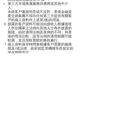
第三方市場推廣服務供應商或其他中介
人。
未經客戶書面同意或不反對，香港金融資
產交易集團不得向任何第三方提供有關客
戶的個人資料作上述第3點的用途。
披露的客戶資料可能須由接收人根據接收
人所在國家之法例向其他人士再作披露的
風險。由於適用法例及規例的不同，與香
港的情況比較，該等法例的適用範圍可能
較廣，並且按較寬鬆的條款施行。
個人資料保存時間會根據客戶需要的服務
期及/或法律、政府或監管機構等所規定的
保存期限而定。
個人資料的存取僅限於有需要使用及已受
如何正確處理數據培訓並遵守保密規定的
員工或上述第2點提到的任何一方。
Cookies是您在流覽一個網站時創建的小
型文檔，並可能保存在您電腦中的cookie
目錄中。每個cookie在您的網路流覽器都
是唯一的，並包含資料如網站位址，用家
自定喜好及唯一識別碼。Cookies 檔幫助
您的瀏覽器瀏覽我們的網站。我們的網站
伺服器可能會通過cookies，自動辨識使
用者的功能變數名稱及電子郵寄地址。我
們亦可能收集其他匯總資訊，例如網站使
用者讀取或流覽的頁面之相關訊息。此
外，我們也能辨識使用者使用的網路流覽
器，以及讀取網站的方式。我們透過上述