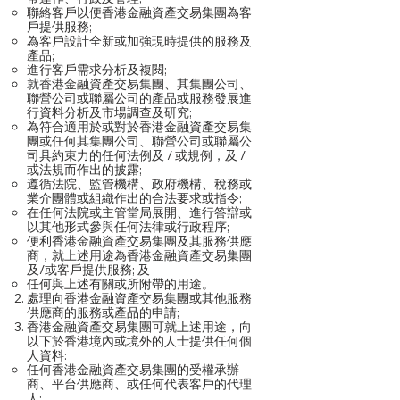
聯絡客戶以便香港金融資產交易集團為客
戶提供服務;
為客戶設計全新或加強現時提供的服務及
產品;
進行客戶需求分析及複閱;
就香港金融資產交易集團、其集團公司、
聯營公司或聯屬公司的產品或服務發展進
行資料分析及市場調查及研究;
為符合適用於或對於香港金融資產交易集
團或任何其集團公司、聯營公司或聯屬公
司具約束力的任何法例及 / 或規例，及 /
或法規而作出的披露;
遵循法院、監管機構、政府機構、稅務或
業介團體或組織作出的合法要求或指令;
在任何法院或主管當局展開、進行答辯或
以其他形式參與任何法律或行政程序;
便利香港金融資產交易集團及其服務供應
商，就上述用途為香港金融資產交易集團
及/或客戶提供服務; 及
任何與上述有關或所附帶的用途。
處理向香港金融資產交易集團或其他服務
供應商的服務或產品的申請;
香港金融資產交易集團可就上述用途，向
以下於香港境內或境外的人士提供任何個
人資料:
任何香港金融資產交易集團的受權承辦
商、平台供應商、或任何代表客戶的代理
人;